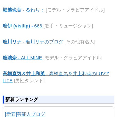
堀越琉音
- るねちょ
[モデル・グラビアアイドル]
瑠伊 (vistlip)
- 666
[歌手・ミュージシャン]
瑠川リナ
- 瑠川リナのブログ
[その他有名人]
瑠璃奈
- ALL MINE
[モデル・グラビアアイドル]
高橋直気＆井上和英
- 高橋直気＆井上和英のLUV’Z
LIFE
[男性タレント]
新着ランキング
[新着]芸能人ブログ