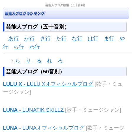
芸能人ブログ検索（五十音別）
芸能人ブログ（五十音別）
あ行
か行
さ行
た行
な行
は行
ま行
や
行
ら行
わ行
⇒
ら
り
る
れ
ろ
芸能人ブログ（50音別）
LULU X
- LULU Xオフィシャルブログ
[歌手・ミュ
ージシャン]
LUNA
- LUNATIK SKILLZ
[歌手・ミュージシャン]
LUNA
- LUNAオフィシャルブログ
[歌手・ミュージ