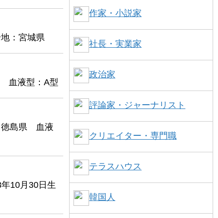
作家・小説家
身地：宮城県
社長・実業家
政治家
県 血液型：A型
評論家・ジャーナリスト
：徳島県 血液
クリエイター・専門職
テラスハウス
10月30日生
韓国人