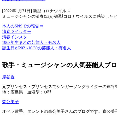
[2022年1月31日]
新型コロナウイルス
ミュージシャンの清春(53)が新型コロナウイルスに感染した
本人のSNSでの報告⇒
清春ツイッター
清春インスタ
1968年生まれの芸能人・有名人
誕生日が2021/10/30の芸能人・有名人
歌手・ミュージシャンの人気芸能人ブ
岸谷香
元プリンセス・プリンセスでシンガーソングライターの岸谷香
地：広島県 血液型：O型
森公美子
オペラ歌手、タレントの森公美子さんのブログです。森公美子（