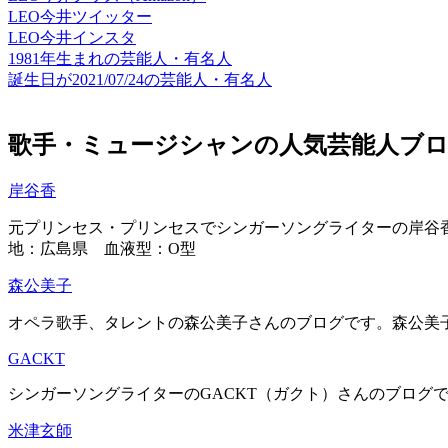
LEO今井ツイッター
LEO今井インスタ
1981年生まれの芸能人・有名人
誕生日が2021/07/24の芸能人・有名人
歌手・ミュージシャンの人気芸能人ブ
岸谷香
元プリンセス・プリンセスでシンガーソングライターの岸谷香
地：広島県 血液型：O型
森公美子
オペラ歌手、タレントの森公美子さんのブログです。森公美子（
GACKT
シンガーソングライターのGACKT（ガクト）さんのブログで
米津玄師