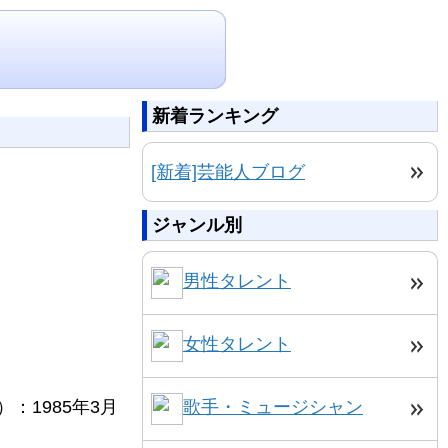
新着ランキング
[新着]芸能人ブログ
ジャンル別
男性タレント
女性タレント
1985年3月
歌手・ミュージシャン