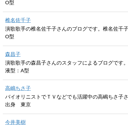
O型
椎名佐千子
演歌歌手の椎名佐千子さんのブログです。椎名佐千子（
O型
森昌子
演歌歌手の森昌子さんのスタッフによるブログです。森
液型：A型
高嶋ちさ子
バイオリニストでＴＶなどでも活躍中の高嶋ちさ子さ
出身 東京
今井美樹