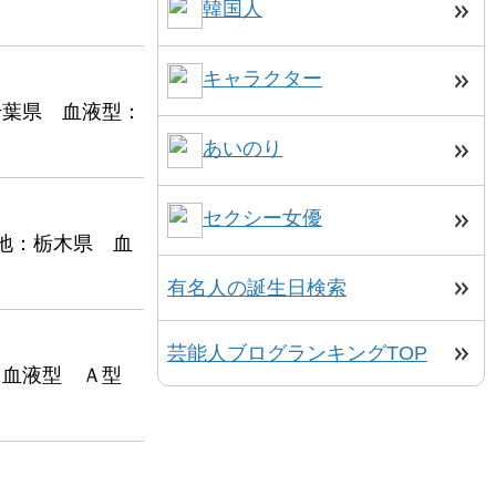
韓国人
キャラクター
千葉県 血液型：
あいのり
セクシー女優
身地：栃木県 血
有名人の誕生日検索
芸能人ブログランキングTOP
れ 血液型 Ａ型