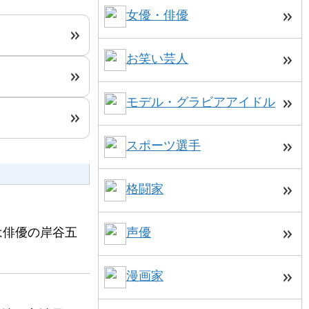
女優・俳優
お笑い芸人
モデル・グラビアアイドル
スポーツ選手
格闘家
は俳優の岸谷五
声優
漫画家