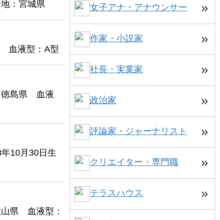
身地：宮城県
女子アナ・アナウンサー
作家・小説家
県 血液型：A型
社長・実業家
：徳島県 血液
政治家
評論家・ジャーナリスト
10月30日生
クリエイター・専門職
テラスハウス
歌山県 血液型：