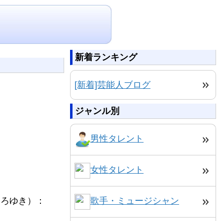
新着ランキング
[新着]芸能人ブログ
ジャンル別
男性タレント
女性タレント
ひろゆき）：
歌手・ミュージシャン