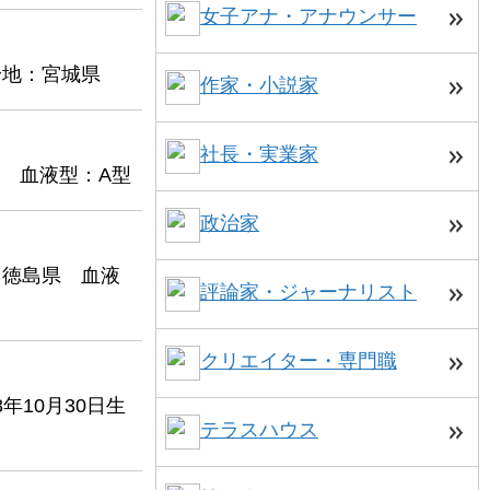
女子アナ・アナウンサー
身地：宮城県
作家・小説家
社長・実業家
県 血液型：A型
政治家
：徳島県 血液
評論家・ジャーナリスト
クリエイター・専門職
10月30日生
テラスハウス