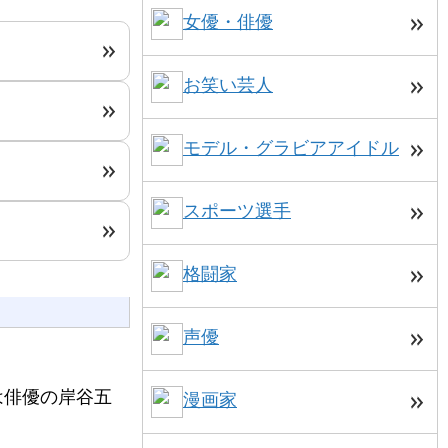
女優・俳優
お笑い芸人
モデル・グラビアアイドル
スポーツ選手
格闘家
声優
は俳優の岸谷五
漫画家