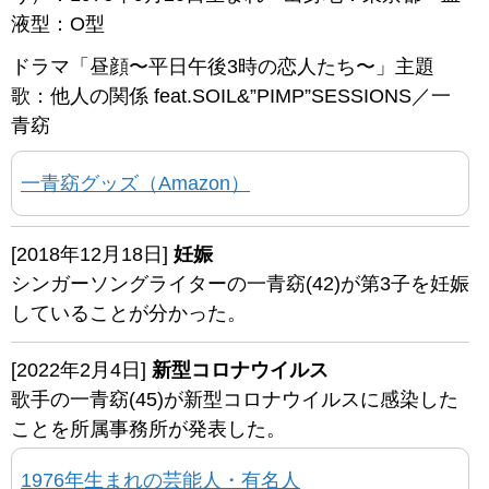
液型：O型
ドラマ「昼顔〜平日午後3時の恋人たち〜」主題
歌：他人の関係 feat.SOIL&”PIMP”SESSIONS／一
青窈
一青窈グッズ（Amazon）
[2018年12月18日]
妊娠
シンガーソングライターの一青窈(42)が第3子を妊娠
していることが分かった。
[2022年2月4日]
新型コロナウイルス
歌手の一青窈(45)が新型コロナウイルスに感染した
ことを所属事務所が発表した。
1976年生まれの芸能人・有名人