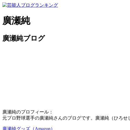
廣瀬純
廣瀬純ブログ
廣瀬純のプロフィール：
元プロ野球選手の廣瀬純さんのブログです。廣瀬純（ひろせじゅ
廣瀬純グッズ（Amazon）