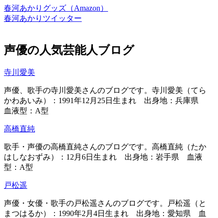
春河あかりグッズ（Amazon）
春河あかりツイッター
声優の人気芸能人ブログ
寺川愛美
声優、歌手の寺川愛美さんのブログです。寺川愛美（てら
かわあいみ）：1991年12月25日生まれ 出身地：兵庫県
血液型：A型
高橋直純
歌手・声優の高橋直純さんのブログです。高橋直純（たか
はしなおずみ）：12月6日生まれ 出身地：岩手県 血液
型：A型
戸松遥
声優・女優・歌手の戸松遥さんのブログです。戸松遥（と
まつはるか）：1990年2月4日生まれ 出身地：愛知県 血