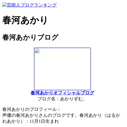
春河あかり
春河あかりブログ
春河あかりオフィシャルブログ
ブログ名：あかりずむ。
春河あかりのプロフィール：
声優の春河あかりさんのブログです。春河あかり（はるか
わあかり）：11月1日生まれ