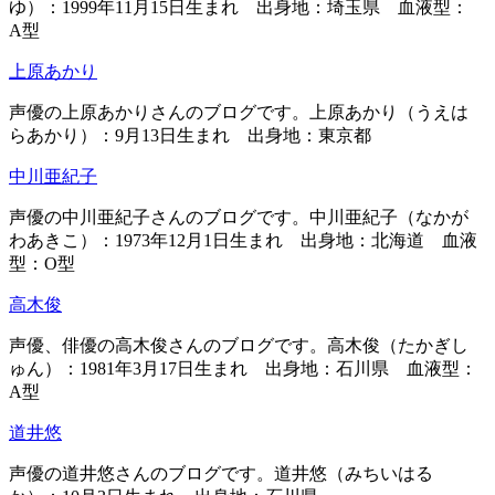
ゆ）：1999年11月15日生まれ 出身地：埼玉県 血液型：
A型
上原あかり
声優の上原あかりさんのブログです。上原あかり（うえは
らあかり）：9月13日生まれ 出身地：東京都
中川亜紀子
声優の中川亜紀子さんのブログです。中川亜紀子（なかが
わあきこ）：1973年12月1日生まれ 出身地：北海道 血液
型：O型
高木俊
声優、俳優の高木俊さんのブログです。高木俊（たかぎし
ゅん）：1981年3月17日生まれ 出身地：石川県 血液型：
A型
道井悠
声優の道井悠さんのブログです。道井悠（みちいはる