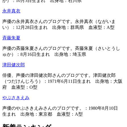
か）：10月3日生まれ 出身地：石川県
永井真衣
声優の永井真衣さんのブログです。永井真衣（ながいま
い）：12月28日生まれ 出身地：群馬県 血液型：A型
斉藤朱夏
声優の斉藤朱夏さんのブログです。斉藤朱夏（さいとうし
ゅか）：8月16日生まれ 出身地：埼玉県
津田健次郎
俳優、声優の津田健次郎さんのブログです。津田健次郎
（つだけんじろう）：1971年6月11日生まれ 出身地：大阪
府 血液型：O型
やぶさきえみ
声優のやぶさきえみさんのブログです。：1980年8月10日
生まれ 出身地：東京都 血液型：A型