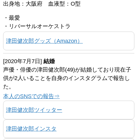
出身地：大阪府 血液型：O型
・最愛
・リバーサルオーケストラ
津田健次郎グッズ（Amazon）
[2020年7月7日]
結婚
声優・俳優の津田健次郎(49)が結婚しており現在子
供が2人いることを自身のインスタグラムで報告し
た。
本人のSNSでの報告⇒
津田健次郎ツイッター
津田健次郎インスタ