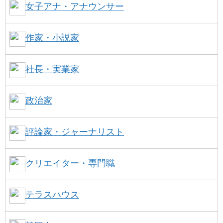
女子アナ・アナウンサー
作家・小説家
社長・実業家
政治家
評論家・ジャーナリスト
クリエイター・専門職
テラスハウス