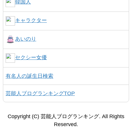
韓国人
キャラクター
あいのり
セクシー女優
有名人の誕生日検索
芸能人ブログランキングTOP
Copyright (C) 芸能人ブログランキング. All Rights
Reserved.