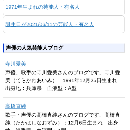
1971年生まれの芸能人・有名人
誕生日が2021/06/11の芸能人・有名人
声優の人気芸能人ブログ
寺川愛美
声優、歌手の寺川愛美さんのブログです。寺川愛
美（てらかわあいみ）：1991年12月25日生まれ
出身地：兵庫県 血液型：A型
高橋直純
歌手・声優の高橋直純さんのブログです。高橋直
純（たかはしなおずみ）：12月6日生まれ 出身