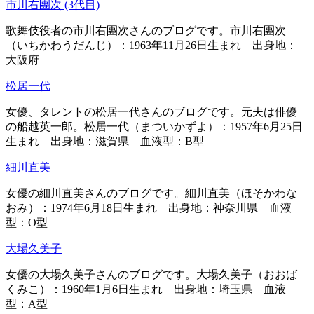
市川右團次 (3代目)
歌舞伎役者の市川右團次さんのブログです。市川右團次
（いちかわうだんじ）：1963年11月26日生まれ 出身地：
大阪府
松居一代
女優、タレントの松居一代さんのブログです。元夫は俳優
の船越英一郎。松居一代（まついかずよ）：1957年6月25日
生まれ 出身地：滋賀県 血液型：B型
細川直美
女優の細川直美さんのブログです。細川直美（ほそかわな
おみ）：1974年6月18日生まれ 出身地：神奈川県 血液
型：O型
大場久美子
女優の大場久美子さんのブログです。大場久美子（おおば
くみこ）：1960年1月6日生まれ 出身地：埼玉県 血液
型：A型