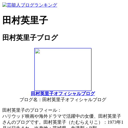
田村英里子
田村英里子ブログ
田村英里子オフィシャルブログ
ブログ名：田村英里子オフィシャルブログ
田村英里子のプロフィール：
ハリウッド映画や海外ドラマで活躍中の女優、田村英里子
さんのブログです。田村英里子（たむらえりこ）：1973年1