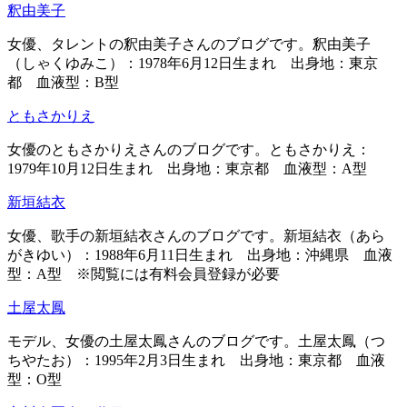
釈由美子
女優、タレントの釈由美子さんのブログです。釈由美子
（しゃくゆみこ）：1978年6月12日生まれ 出身地：東京
都 血液型：B型
ともさかりえ
女優のともさかりえさんのブログです。ともさかりえ：
1979年10月12日生まれ 出身地：東京都 血液型：A型
新垣結衣
女優、歌手の新垣結衣さんのブログです。新垣結衣（あら
がきゆい）：1988年6月11日生まれ 出身地：沖縄県 血液
型：A型 ※閲覧には有料会員登録が必要
土屋太鳳
モデル、女優の土屋太鳳さんのブログです。土屋太鳳（つ
ちやたお）：1995年2月3日生まれ 出身地：東京都 血液
型：O型