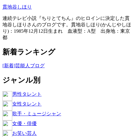
貫地谷しほり
連続テレビ小説『ちりとてちん』のヒロインに決定した貫
地谷しほりさんのブログです。貫地谷しほり(かんじやしほ
り)：1985年12月12日生まれ 血液型：A型 出身地：東京
都
新着ランキング
[新着]芸能人ブログ
ジャンル別
男性タレント
女性タレント
歌手・ミュージシャン
女優・俳優
お笑い芸人