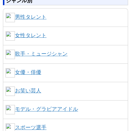
ジャンル別
男性タレント
女性タレント
歌手・ミュージシャン
女優・俳優
お笑い芸人
モデル・グラビアアイドル
スポーツ選手