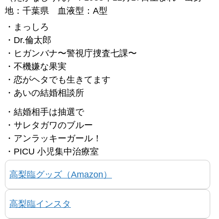
地：千葉県 血液型：A型
・まっしろ
・Dr.倫太郎
・ヒガンバナ〜警視庁捜査七課〜
・不機嫌な果実
・恋がヘタでも生きてます
・あいの結婚相談所
・結婚相手は抽選で
・サレタガワのブルー
・アンラッキーガール！
・PICU 小児集中治療室
高梨臨グッズ（Amazon）
高梨臨インスタ