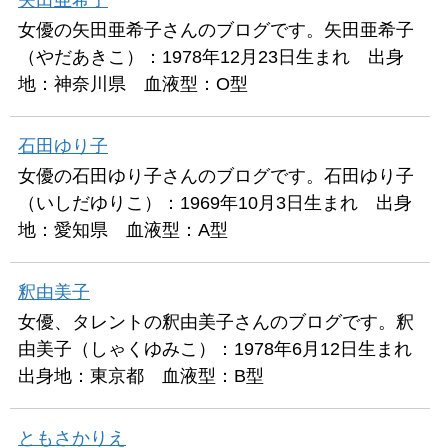
女優の矢田亜希子さんのブログです。矢田亜希子
（やだあきこ）：1978年12月23日生まれ 出身
地：神奈川県 血液型：O型
石田ゆり子
女優の石田ゆり子さんのブログです。石田ゆり子
（いしだゆりこ）：1969年10月3日生まれ 出身
地：愛知県 血液型：A型
釈由美子
女優、タレントの釈由美子さんのブログです。釈
由美子（しゃくゆみこ）：1978年6月12日生まれ
出身地：東京都 血液型：B型
ともさかりえ