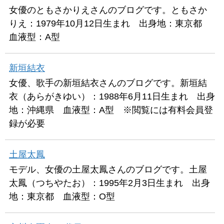
女優のともさかりえさんのブログです。ともさか
りえ：1979年10月12日生まれ 出身地：東京都
血液型：A型
新垣結衣
女優、歌手の新垣結衣さんのブログです。新垣結
衣（あらがきゆい）：1988年6月11日生まれ 出身
地：沖縄県 血液型：A型 ※閲覧には有料会員登
録が必要
土屋太鳳
モデル、女優の土屋太鳳さんのブログです。土屋
太鳳（つちやたお）：1995年2月3日生まれ 出身
地：東京都 血液型：O型