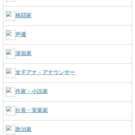
格闘家
声優
漫画家
女子アナ・アナウンサー
作家・小説家
社長・実業家
政治家