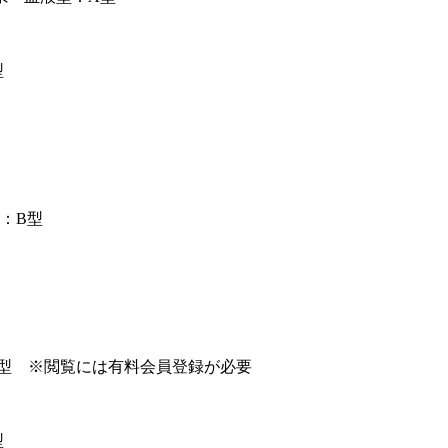
型
：B型
A型 ※閲覧には有料会員登録が必要
型