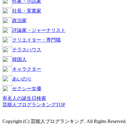
作家・小説家
社長・実業家
政治家
評論家・ジャーナリスト
クリエイター・専門職
テラスハウス
韓国人
キャラクター
あいのり
セクシー女優
有名人の誕生日検索
芸能人ブログランキングTOP
Copyright (C) 芸能人ブログランキング. All Rights Reserved.