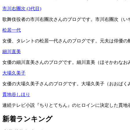
市川右團次 (3代目)
歌舞伎役者の市川右團次さんのブログです。市川右團次（いちか
松居一代
女優、タレントの松居一代さんのブログです。元夫は俳優の船
細川直美
女優の細川直美さんのブログです。細川直美（ほそかわなおみ）
大場久美子
女優の大場久美子さんのブログです。大場久美子（おおばくみこ
貫地谷しほり
連続テレビ小説『ちりとてちん』のヒロインに決定した貫地谷し
新着ランキング