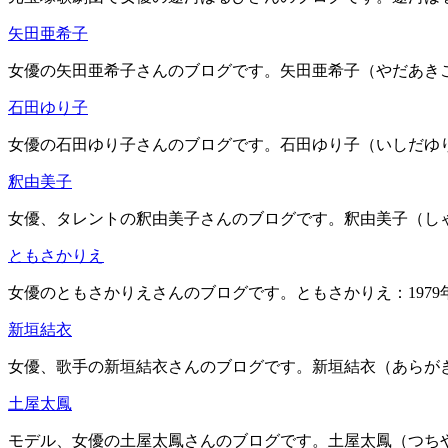
矢田亜希子
女優の矢田亜希子さんのブログです。矢田亜希子（やだあきこ）
石田ゆり子
女優の石田ゆり子さんのブログです。石田ゆり子（いしだゆりこ
釈由美子
女優、タレントの釈由美子さんのブログです。釈由美子（しゃく
ともさかりえ
女優のともさかりえさんのブログです。ともさかりえ：1979
新垣結衣
女優、歌手の新垣結衣さんのブログです。新垣結衣（あらがき
土屋太鳳
モデル、女優の土屋太鳳さんのブログです。土屋太鳳（つちやた