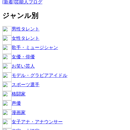
[新着]芸能人ブログ
ジャンル別
男性タレント
女性タレント
歌手・ミュージシャン
女優・俳優
お笑い芸人
モデル・グラビアアイドル
スポーツ選手
格闘家
声優
漫画家
女子アナ・アナウンサー