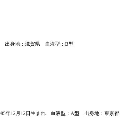
れ 出身地：滋賀県 血液型：B型
5年12月12日生まれ 血液型：A型 出身地：東京都