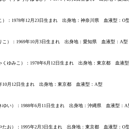
：1978年12月23日生まれ 出身地：神奈川県 血液型：O
）：1969年10月3日生まれ 出身地：愛知県 血液型：A型
ゆみこ）：1978年6月12日生まれ 出身地：東京都 血液型
年10月12日生まれ 出身地：東京都 血液型：A型
ゆい）：1988年6月11日生まれ 出身地：沖縄県 血液型：
お）：1995年2月3日生まれ 出身地：東京都 血液型：O