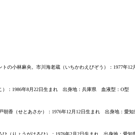
トの小林麻央。市川海老蔵（いちかわえびぞう）：1977年12
：1986年8月22日生まれ 出身地：兵庫県 血液型：O型
朝香（せとあさか）：1976年12月12日生まれ 出身地：愛
ひ（りょうがはるひ）：1976年2月2日生まれ 出身地：愛知