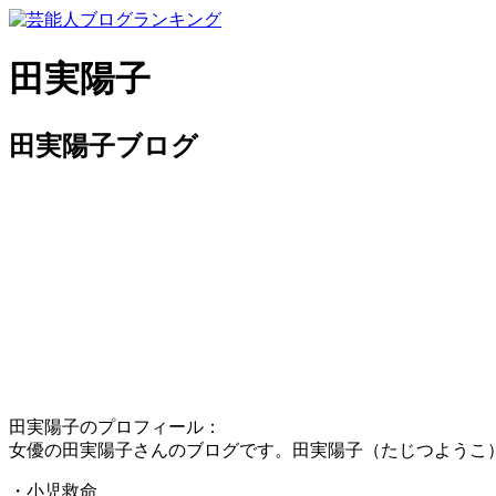
田実陽子
田実陽子ブログ
田実陽子のプロフィール：
女優の田実陽子さんのブログです。田実陽子（たじつようこ）：
・小児救命