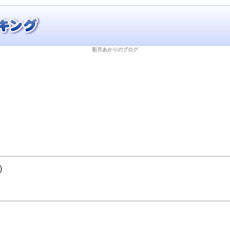
彩月あかりのブログ
）