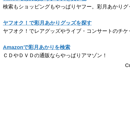
検索もショッピングもやっぱりヤフー。彩月あかりグ
ヤフオク！で彩月あかりグッズを探す
ヤフオク！でレアグッズやライブ・コンサートのチケ
Amazonで彩月あかりを検索
ＣＤやＤＶＤの通販ならやっぱりアマゾン！
C