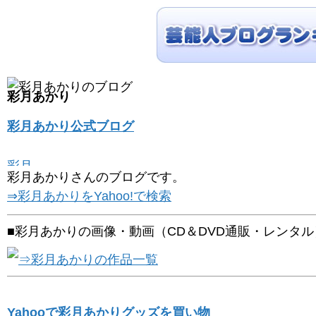
彩月あかり
彩月あかり公式ブログ
彩月あかりさんのブログです。
⇒彩月あかりをYahoo!で検索
■彩月あかりの画像・動画（CD＆DVD通販・レンタル
⇒彩月あかりの作品一覧
Yahooで彩月あかりグッズを買い物