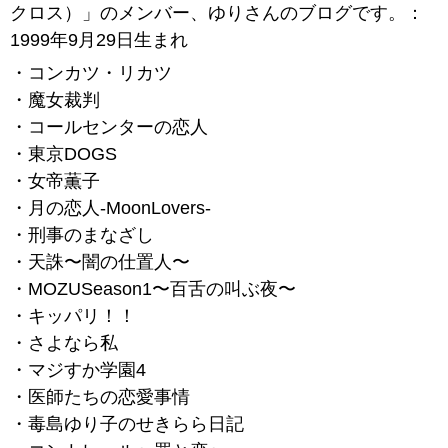
クロス）」のメンバー、ゆりさんのブログです。：
1999年9月29日生まれ
・コンカツ・リカツ
・魔女裁判
・コールセンターの恋人
・東京DOGS
・女帝薫子
・月の恋人-MoonLovers-
・刑事のまなざし
・天誅〜闇の仕置人〜
・MOZUSeason1〜百舌の叫ぶ夜〜
・キッパリ！！
・さよなら私
・マジすか学園4
・医師たちの恋愛事情
・毒島ゆり子のせきらら日記