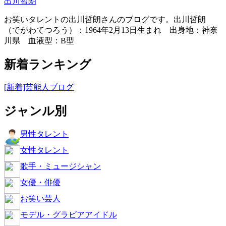
出川哲朗
お笑いタレントの出川哲朗さんのブログです。出川哲朗
（でがわてつろう）：1964年2月13日生まれ 出身地：神奈
川県 血液型：B型
新着ランキング
[新着]芸能人ブログ
ジャンル別
男性タレント
女性タレント
歌手・ミュージシャン
女優・俳優
お笑い芸人
モデル・グラビアアイドル