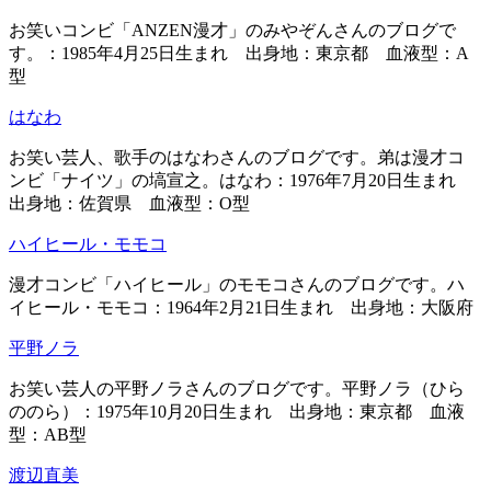
お笑いコンビ「ANZEN漫才」のみやぞんさんのブログで
す。：1985年4月25日生まれ 出身地：東京都 血液型：A
型
はなわ
お笑い芸人、歌手のはなわさんのブログです。弟は漫才コ
ンビ「ナイツ」の塙宣之。はなわ：1976年7月20日生まれ
出身地：佐賀県 血液型：O型
ハイヒール・モモコ
漫才コンビ「ハイヒール」のモモコさんのブログです。ハ
イヒール・モモコ：1964年2月21日生まれ 出身地：大阪府
平野ノラ
お笑い芸人の平野ノラさんのブログです。平野ノラ（ひら
ののら）：1975年10月20日生まれ 出身地：東京都 血液
型：AB型
渡辺直美