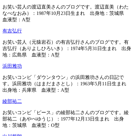
お笑い芸人の渡辺直美さんのブログです。渡辺直美（わた
なべなおみ）：1987年10月23日生まれ 出身地：茨城県
血液型：A型
有吉弘行
お笑い芸人（元猿岩石）の有吉弘行さんのブログです。有
吉弘行（ありよしひろいき）：1974年5月31日生まれ 出身
地：広島県 血液型：A型
浜田雅功
お笑いコンビ「ダウンタウン」の浜田雅功さんの日記で
す。浜田雅功（はまだまさとし）：1963年5月11日生まれ
出身地：兵庫県 血液型：A型
綾部祐二
お笑いコンビ「ピース」の綾部祐二さんのブログです。綾
部祐二（あやべゆうじ）：1977年12月13日生まれ 出身
地：茨城県 血液型：O型