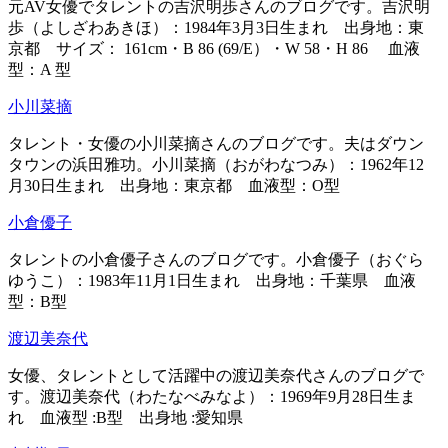
元AV女優でタレントの吉沢明歩さんのブログです。吉沢明
歩（よしざわあきほ）：1984年3月3日生まれ 出身地：東
京都 サイズ： 161cm・B 86 (69/E）・W 58・H 86 血液
型：A 型
小川菜摘
タレント・女優の小川菜摘さんのブログです。夫はダウン
タウンの浜田雅功。小川菜摘（おがわなつみ）：1962年12
月30日生まれ 出身地：東京都 血液型：O型
小倉優子
タレントの小倉優子さんのブログです。小倉優子（おぐら
ゆうこ）：1983年11月1日生まれ 出身地：千葉県 血液
型：B型
渡辺美奈代
女優、タレントとして活躍中の渡辺美奈代さんのブログで
す。渡辺美奈代（わたなべみなよ）：1969年9月28日生ま
れ 血液型 :B型 出身地 :愛知県