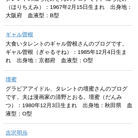
（ほりちえみ）：1967年2月15日生まれ 出身地：
大阪府 血液型：B型
ギャル曽根
大食いタレントのギャル曽根さんのブログです。
ギャル曽根（ぎゃるそね）：1985年12月4日生ま
れ 出身地：京都府 血液型：O型
壇蜜
グラビアアイドル、タレントの壇蜜さんのブログ
です。夫は漫画家の清野とおる。壇蜜（だんみ
つ）：1980年12月3日生まれ 出身地：秋田県 血
液型：O型
吉沢明歩