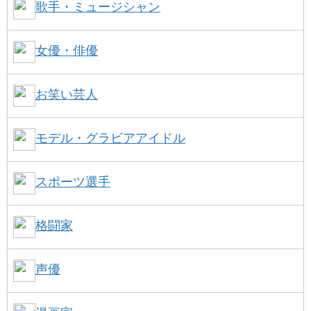
歌手・ミュージシャン
女優・俳優
お笑い芸人
モデル・グラビアアイドル
スポーツ選手
格闘家
声優