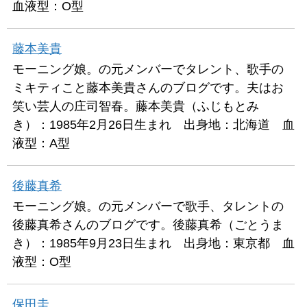
血液型：O型
藤本美貴
モーニング娘。の元メンバーでタレント、歌手の
ミキティこと藤本美貴さんのブログです。夫はお
笑い芸人の庄司智春。藤本美貴（ふじもとみ
き）：1985年2月26日生まれ 出身地：北海道 血
液型：A型
後藤真希
モーニング娘。の元メンバーで歌手、タレントの
後藤真希さんのブログです。後藤真希（ごとうま
き）：1985年9月23日生まれ 出身地：東京都 血
液型：O型
保田圭