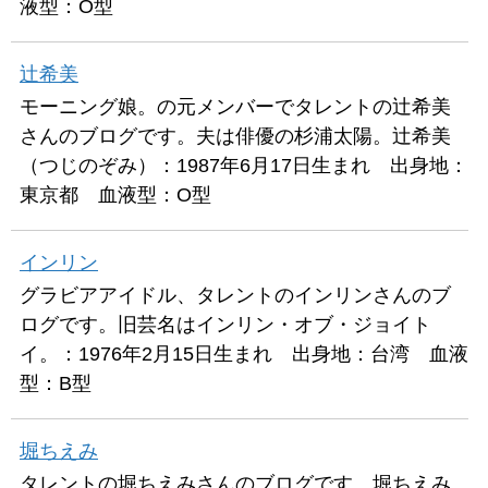
液型：O型
辻希美
モーニング娘。の元メンバーでタレントの辻希美
さんのブログです。夫は俳優の杉浦太陽。辻希美
（つじのぞみ）：1987年6月17日生まれ 出身地：
東京都 血液型：O型
インリン
グラビアアイドル、タレントのインリンさんのブ
ログです。旧芸名はインリン・オブ・ジョイト
イ。：1976年2月15日生まれ 出身地：台湾 血液
型：B型
堀ちえみ
タレントの堀ちえみさんのブログです。堀ちえみ