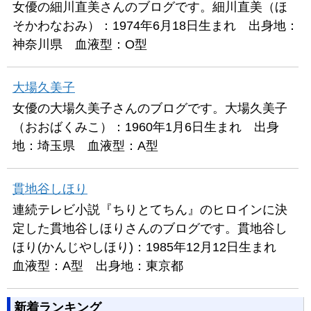
女優の細川直美さんのブログです。細川直美（ほ
そかわなおみ）：1974年6月18日生まれ 出身地：
神奈川県 血液型：O型
大場久美子
女優の大場久美子さんのブログです。大場久美子
（おおばくみこ）：1960年1月6日生まれ 出身
地：埼玉県 血液型：A型
貫地谷しほり
連続テレビ小説『ちりとてちん』のヒロインに決
定した貫地谷しほりさんのブログです。貫地谷し
ほり(かんじやしほり)：1985年12月12日生まれ
血液型：A型 出身地：東京都
新着ランキング