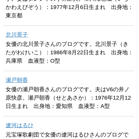
かわえびぞう）：1977年12月6日生まれ 出身地：
東京都
北川景子
女優の北川景子さんのブログです。北川景子（き
たがわけいこ）：1986年8月22日生まれ 出身地：
兵庫県 血液型：O型
瀬戸朝香
女優の瀬戸朝香さんのブログです。夫はV6の井ノ
原快彦。瀬戸朝香（せとあさか）：1976年12月12
日生まれ 出身地：愛知県 血液型：A型
遼河はるひ
元宝塚歌劇団で女優の遼河はるひさんのブログで