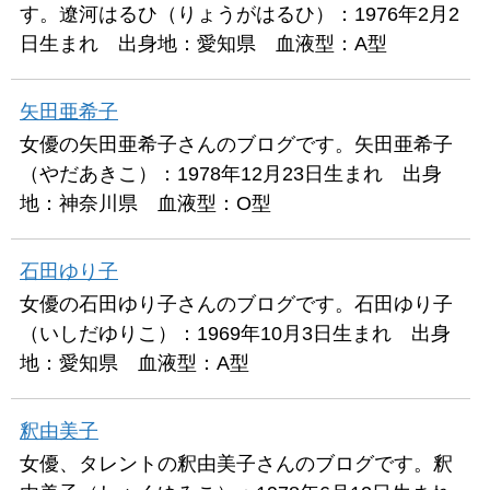
す。遼河はるひ（りょうがはるひ）：1976年2月2
日生まれ 出身地：愛知県 血液型：A型
矢田亜希子
女優の矢田亜希子さんのブログです。矢田亜希子
（やだあきこ）：1978年12月23日生まれ 出身
地：神奈川県 血液型：O型
石田ゆり子
女優の石田ゆり子さんのブログです。石田ゆり子
（いしだゆりこ）：1969年10月3日生まれ 出身
地：愛知県 血液型：A型
釈由美子
女優、タレントの釈由美子さんのブログです。釈