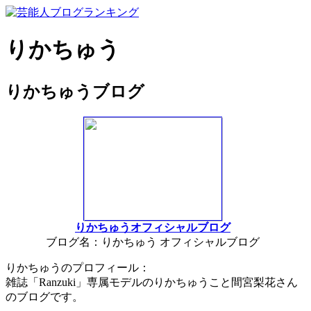
りかちゅう
りかちゅうブログ
りかちゅうオフィシャルブログ
ブログ名：りかちゅう オフィシャルブログ
りかちゅうのプロフィール：
雑誌「Ranzuki」専属モデルのりかちゅうこと間宮梨花さん
のブログです。