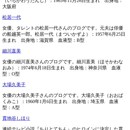
（いちかわうだんじ）：1963年11月26日生まれ 出身地：
大阪府
松居一代
女優、タレントの松居一代さんのブログです。元夫は俳優
の船越英一郎。松居一代（まついかずよ）：1957年6月25日
生まれ 出身地：滋賀県 血液型：B型
細川直美
女優の細川直美さんのブログです。細川直美（ほそかわな
おみ）：1974年6月18日生まれ 出身地：神奈川県 血液
型：O型
大場久美子
女優の大場久美子さんのブログです。大場久美子（おおば
くみこ）：1960年1月6日生まれ 出身地：埼玉県 血液
型：A型
貫地谷しほり
連続テレビ小説『ちりとてちん』のヒロインに決定した貫