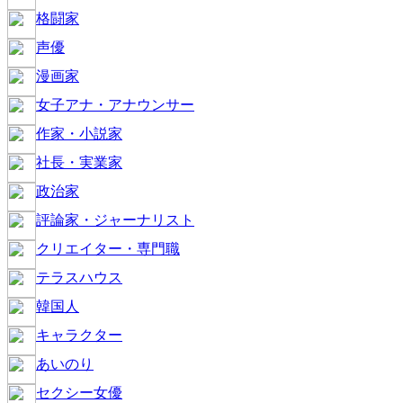
格闘家
声優
漫画家
女子アナ・アナウンサー
作家・小説家
社長・実業家
政治家
評論家・ジャーナリスト
クリエイター・専門職
テラスハウス
韓国人
キャラクター
あいのり
セクシー女優