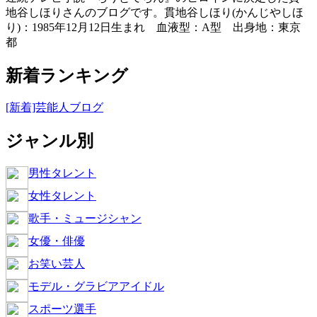
地谷しほりさんのブログです。貫地谷しほり(かんじやしほ
り)：1985年12月12日生まれ 血液型：A型 出身地：東京
都
新着ランキング
[新着]芸能人ブログ
ジャンル別
男性タレント
女性タレント
歌手・ミュージシャン
女優・俳優
お笑い芸人
モデル・グラビアアイドル
スポーツ選手