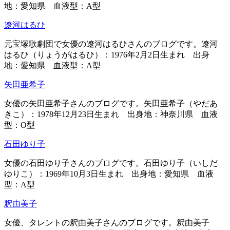
地：愛知県 血液型：A型
遼河はるひ
元宝塚歌劇団で女優の遼河はるひさんのブログです。遼河
はるひ（りょうがはるひ）：1976年2月2日生まれ 出身
地：愛知県 血液型：A型
矢田亜希子
女優の矢田亜希子さんのブログです。矢田亜希子（やだあ
きこ）：1978年12月23日生まれ 出身地：神奈川県 血液
型：O型
石田ゆり子
女優の石田ゆり子さんのブログです。石田ゆり子（いしだ
ゆりこ）：1969年10月3日生まれ 出身地：愛知県 血液
型：A型
釈由美子
女優、タレントの釈由美子さんのブログです。釈由美子