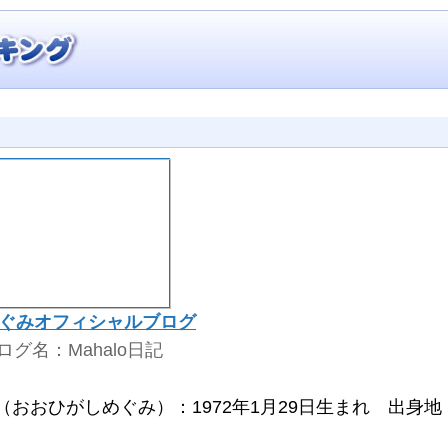
ぐみオフィシャルブログ
ログ名：Mahalo日記
おおひがしめぐみ）：1972年1月29日生まれ 出身