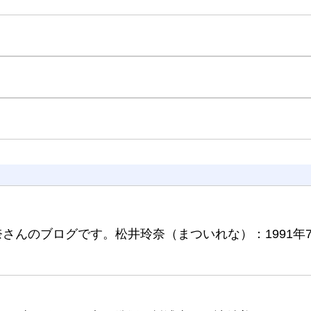
奈さんのブログです。松井玲奈（まついれな）：1991年