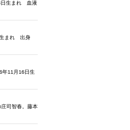
8日生まれ 血液
日生まれ 出身
年11月16日生
の庄司智春。藤本