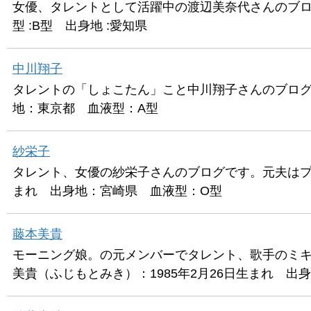
女優、タレントとして活躍中の渡辺美奈代さんのブログ
型 :B型 出身地 :愛知県
中川翔子
タレントの「しょこたん」こと中川翔子さんのブログで
地：東京都 血液型：A型
紗栄子
タレント、女優の紗栄子さんのブログです。元夫はプロ
まれ 出身地：宮崎県 血液型：O型
藤本美貴
モーニング娘。の元メンバーでタレント、歌手のミ
美貴（ふじもとみき）：1985年2月26日生まれ 出