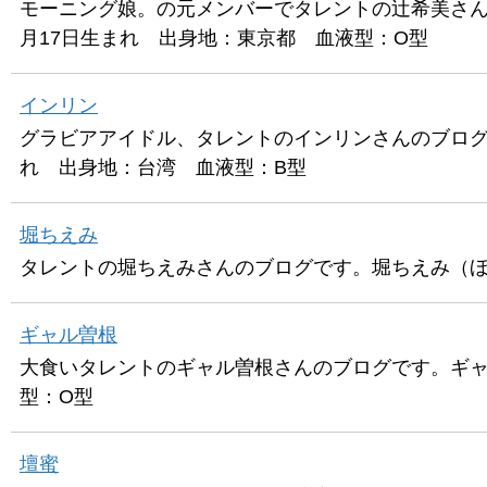
モーニング娘。の元メンバーでタレントの辻希美さん
月17日生まれ 出身地：東京都 血液型：O型
インリン
グラビアアイドル、タレントのインリンさんのブログで
れ 出身地：台湾 血液型：B型
堀ちえみ
タレントの堀ちえみさんのブログです。堀ちえみ（ほり
ギャル曽根
大食いタレントのギャル曽根さんのブログです。ギャル
型：O型
壇蜜