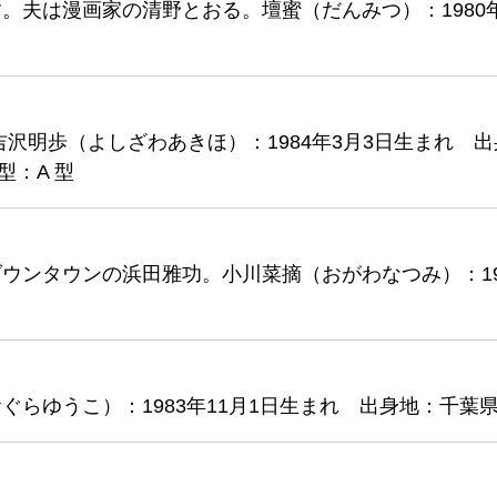
夫は漫画家の清野とおる。壇蜜（だんみつ）：1980年
吉沢明歩（よしざわあきほ）：1984年3月3日生まれ
液型：A 型
ンタウンの浜田雅功。小川菜摘（おがわなつみ）：196
らゆうこ）：1983年11月1日生まれ 出身地：千葉