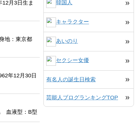
韓国人
12月3日生ま
キャラクター
 出身地：東京都
あいのり
セクシー女優
2年12月30日
有名人の誕生日検索
芸能人ブログランキングTOP
県 血液型：B型