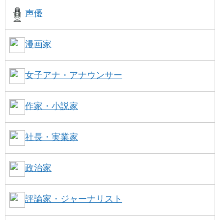
声優
漫画家
女子アナ・アナウンサー
作家・小説家
社長・実業家
政治家
評論家・ジャーナリスト