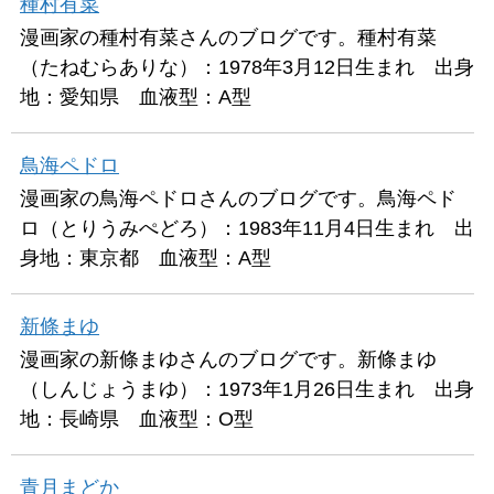
種村有菜
漫画家の種村有菜さんのブログです。種村有菜
（たねむらありな）：1978年3月12日生まれ 出身
地：愛知県 血液型：A型
鳥海ペドロ
漫画家の鳥海ペドロさんのブログです。鳥海ペド
ロ（とりうみぺどろ）：1983年11月4日生まれ 出
身地：東京都 血液型：A型
新條まゆ
漫画家の新條まゆさんのブログです。新條まゆ
（しんじょうまゆ）：1973年1月26日生まれ 出身
地：長崎県 血液型：O型
青月まどか