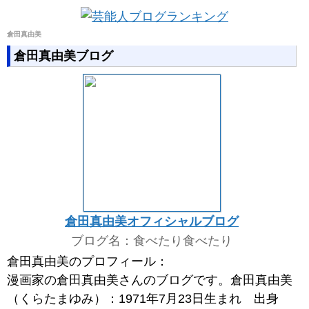
倉田真由美
倉田真由美ブログ
倉田真由美オフィシャルブログ
ブログ名：食べたり食べたり
倉田真由美のプロフィール：
漫画家の倉田真由美さんのブログです。倉田真由美
（くらたまゆみ）：1971年7月23日生まれ 出身