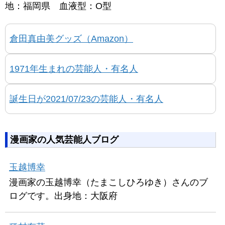
地：福岡県 血液型：O型
倉田真由美グッズ（Amazon）
1971年生まれの芸能人・有名人
誕生日が2021/07/23の芸能人・有名人
漫画家の人気芸能人ブログ
玉越博幸
漫画家の玉越博幸（たまこしひろゆき）さんのブ
ログです。出身地：大阪府