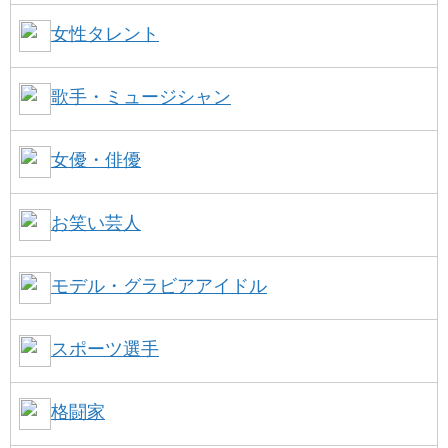
女性タレント
歌手・ミュージシャン
女優・俳優
お笑い芸人
モデル・グラビアアイドル
スポーツ選手
格闘家