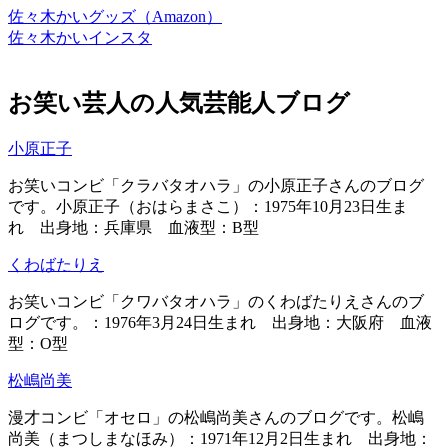
佐々木かいグッズ（Amazon）
佐々木かいインスタ
お笑い芸人の人気芸能人ブログ
小原正子
お笑いコンビ「クラバタオハラ」の小原正子さんのブログ
です。小原正子（おはらまさこ）：1975年10月23日生ま
れ 出身地：兵庫県 血液型：B型
くわばたりえ
お笑いコンビ「クワバタオハラ」のくわばたりえさんのブ
ログです。：1976年3月24日生まれ 出身地：大阪府 血液
型：O型
松嶋尚美
漫才コンビ「オセロ」の松嶋尚美さんのブログです。松嶋
尚美（まつしまなほみ）：1971年12月2日生まれ 出身地：