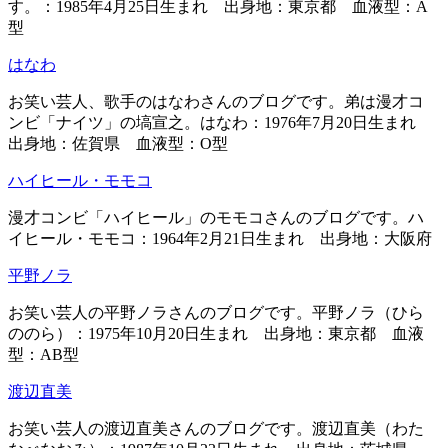
す。：1985年4月25日生まれ 出身地：東京都 血液型：A
型
はなわ
お笑い芸人、歌手のはなわさんのブログです。弟は漫才コ
ンビ「ナイツ」の塙宣之。はなわ：1976年7月20日生まれ
出身地：佐賀県 血液型：O型
ハイヒール・モモコ
漫才コンビ「ハイヒール」のモモコさんのブログです。ハ
イヒール・モモコ：1964年2月21日生まれ 出身地：大阪府
平野ノラ
お笑い芸人の平野ノラさんのブログです。平野ノラ（ひら
ののら）：1975年10月20日生まれ 出身地：東京都 血液
型：AB型
渡辺直美
お笑い芸人の渡辺直美さんのブログです。渡辺直美（わた