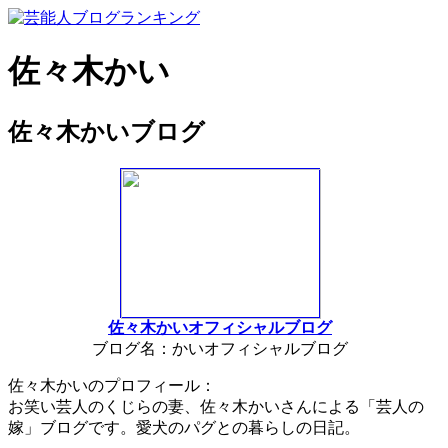
佐々木かい
佐々木かいブログ
佐々木かいオフィシャルブログ
ブログ名：かいオフィシャルブログ
佐々木かいのプロフィール：
お笑い芸人のくじらの妻、佐々木かいさんによる「芸人の
嫁」ブログです。愛犬のパグとの暮らしの日記。