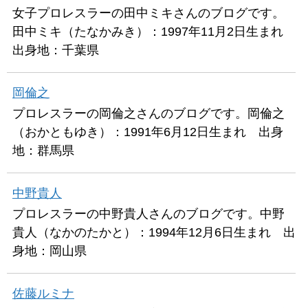
女子プロレスラーの田中ミキさんのブログです。
田中ミキ（たなかみき）：1997年11月2日生まれ
出身地：千葉県
岡倫之
プロレスラーの岡倫之さんのブログです。岡倫之
（おかともゆき）：1991年6月12日生まれ 出身
地：群馬県
中野貴人
プロレスラーの中野貴人さんのブログです。中野
貴人（なかのたかと）：1994年12月6日生まれ 出
身地：岡山県
佐藤ルミナ