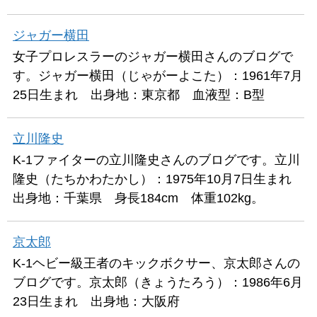
ジャガー横田
女子プロレスラーのジャガー横田さんのブログで
す。ジャガー横田（じゃがーよこた）：1961年7月
25日生まれ 出身地：東京都 血液型：B型
立川隆史
K-1ファイターの立川隆史さんのブログです。立川
隆史（たちかわたかし）：1975年10月7日生まれ
出身地：千葉県 身長184cm 体重102kg。
京太郎
K-1ヘビー級王者のキックボクサー、京太郎さんの
ブログです。京太郎（きょうたろう）：1986年6月
23日生まれ 出身地：大阪府