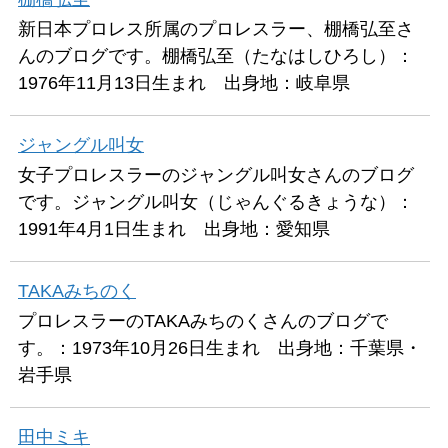
新日本プロレス所属のプロレスラー、棚橋弘至さ
んのブログです。棚橋弘至（たなはしひろし）：
1976年11月13日生まれ 出身地：岐阜県
ジャングル叫女
女子プロレスラーのジャングル叫女さんのブログ
です。ジャングル叫女（じゃんぐるきょうな）：
1991年4月1日生まれ 出身地：愛知県
TAKAみちのく
プロレスラーのTAKAみちのくさんのブログで
す。：1973年10月26日生まれ 出身地：千葉県・
岩手県
田中ミキ