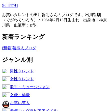
出川哲朗
お笑いタレントの出川哲朗さんのブログです。出川哲朗
（でがわてつろう）：1964年2月13日生まれ 出身地：神奈
川県 血液型：B型
新着ランキング
[新着]芸能人ブログ
ジャンル別
男性タレント
女性タレント
歌手・ミュージシャン
女優・俳優
お笑い芸人
モデル・グラビアアイドル