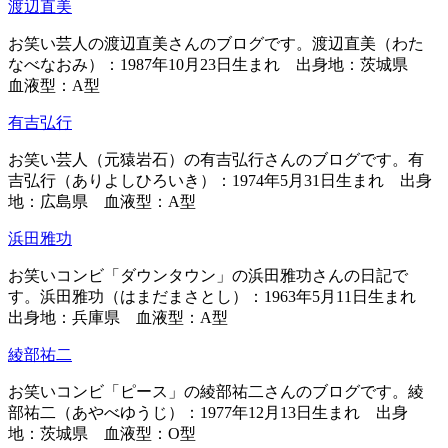
渡辺直美
お笑い芸人の渡辺直美さんのブログです。渡辺直美（わた
なべなおみ）：1987年10月23日生まれ 出身地：茨城県
血液型：A型
有吉弘行
お笑い芸人（元猿岩石）の有吉弘行さんのブログです。有
吉弘行（ありよしひろいき）：1974年5月31日生まれ 出身
地：広島県 血液型：A型
浜田雅功
お笑いコンビ「ダウンタウン」の浜田雅功さんの日記で
す。浜田雅功（はまだまさとし）：1963年5月11日生まれ
出身地：兵庫県 血液型：A型
綾部祐二
お笑いコンビ「ピース」の綾部祐二さんのブログです。綾
部祐二（あやべゆうじ）：1977年12月13日生まれ 出身
地：茨城県 血液型：O型