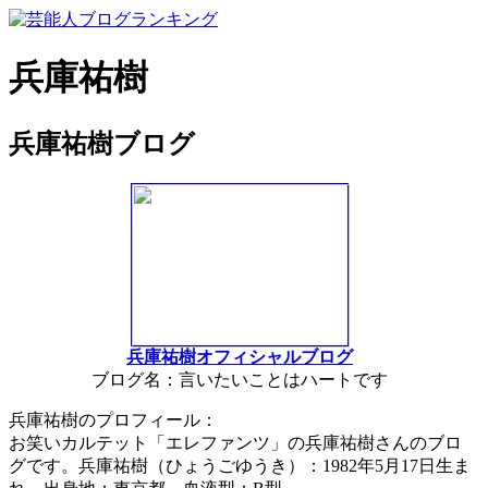
兵庫祐樹
兵庫祐樹ブログ
兵庫祐樹オフィシャルブログ
ブログ名：言いたいことはハートです
兵庫祐樹のプロフィール：
お笑いカルテット「エレファンツ」の兵庫祐樹さんのブロ
グです。兵庫祐樹（ひょうごゆうき）：1982年5月17日生ま