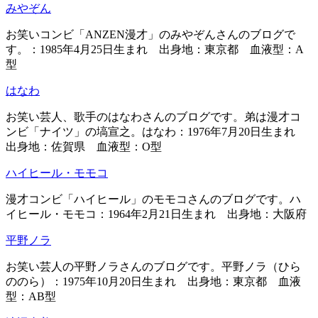
みやぞん
お笑いコンビ「ANZEN漫才」のみやぞんさんのブログで
す。：1985年4月25日生まれ 出身地：東京都 血液型：A
型
はなわ
お笑い芸人、歌手のはなわさんのブログです。弟は漫才コ
ンビ「ナイツ」の塙宣之。はなわ：1976年7月20日生まれ
出身地：佐賀県 血液型：O型
ハイヒール・モモコ
漫才コンビ「ハイヒール」のモモコさんのブログです。ハ
イヒール・モモコ：1964年2月21日生まれ 出身地：大阪府
平野ノラ
お笑い芸人の平野ノラさんのブログです。平野ノラ（ひら
ののら）：1975年10月20日生まれ 出身地：東京都 血液
型：AB型