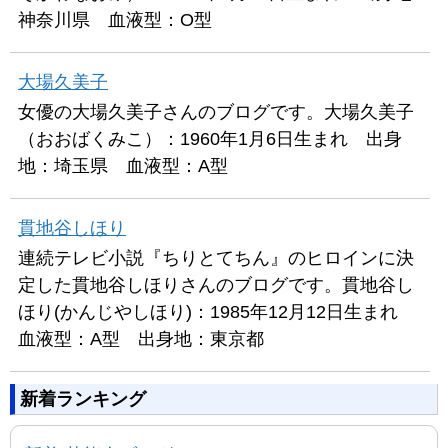
神奈川県 血液型：O型
大場久美子
女優の大場久美子さんのブログです。大場久美子
（おおばくみこ）：1960年1月6日生まれ 出身
地：埼玉県 血液型：A型
貫地谷しほり
連続テレビ小説『ちりとてちん』のヒロインに決
定した貫地谷しほりさんのブログです。貫地谷し
ほり(かんじやしほり)：1985年12月12日生まれ
血液型：A型 出身地：東京都
新着ランキング