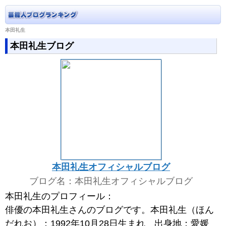
本田礼生
本田礼生ブログ
本田礼生オフィシャルブログ
ブログ名：本田礼生オフィシャルブログ
本田礼生のプロフィール：
俳優の本田礼生さんのブログです。本田礼生（ほん
だれお）：1992年10月28日生まれ 出身地：愛媛