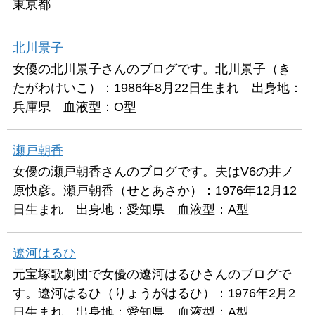
東京都
北川景子
女優の北川景子さんのブログです。北川景子（き
たがわけいこ）：1986年8月22日生まれ 出身地：
兵庫県 血液型：O型
瀬戸朝香
女優の瀬戸朝香さんのブログです。夫はV6の井ノ
原快彦。瀬戸朝香（せとあさか）：1976年12月12
日生まれ 出身地：愛知県 血液型：A型
遼河はるひ
元宝塚歌劇団で女優の遼河はるひさんのブログで
す。遼河はるひ（りょうがはるひ）：1976年2月2
日生まれ 出身地：愛知県 血液型：A型