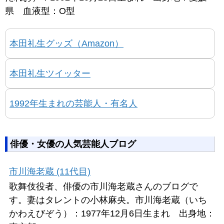
県 血液型：O型
本田礼生グッズ（Amazon）
本田礼生ツイッター
1992年生まれの芸能人・有名人
俳優・女優の人気芸能人ブログ
市川海老蔵 (11代目)
歌舞伎役者、俳優の市川海老蔵さんのブログで
す。妻はタレントの小林麻央。市川海老蔵（いち
かわえびぞう）：1977年12月6日生まれ 出身地：