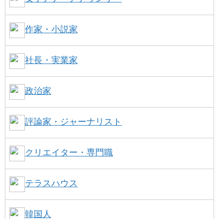
作家・小説家
社長・実業家
政治家
評論家・ジャーナリスト
クリエイター・専門職
テラスハウス
韓国人