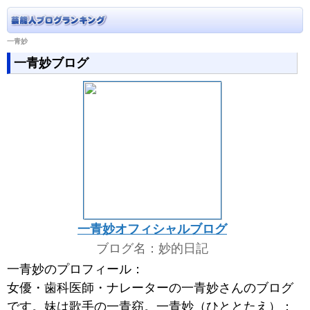
一青妙
一青妙ブログ
一青妙オフィシャルブログ
ブログ名：妙的日記
一青妙のプロフィール：
女優・歯科医師・ナレーターの一青妙さんのブログ
です。妹は歌手の一青窈。一青妙（ひととたえ）：