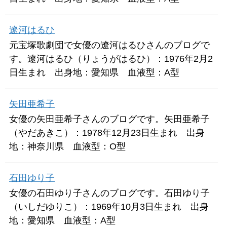
遼河はるひ
元宝塚歌劇団で女優の遼河はるひさんのブログで
す。遼河はるひ（りょうがはるひ）：1976年2月2
日生まれ 出身地：愛知県 血液型：A型
矢田亜希子
女優の矢田亜希子さんのブログです。矢田亜希子
（やだあきこ）：1978年12月23日生まれ 出身
地：神奈川県 血液型：O型
石田ゆり子
女優の石田ゆり子さんのブログです。石田ゆり子
（いしだゆりこ）：1969年10月3日生まれ 出身
地：愛知県 血液型：A型