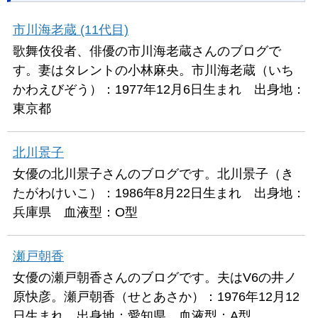
市川海老蔵 (11代目)
歌舞伎役者、俳優の市川海老蔵さんのブログで
す。妻はタレントの小林麻央。市川海老蔵（いち
かわえびぞう）：1977年12月6日生まれ 出身地：
東京都
北川景子
女優の北川景子さんのブログです。北川景子（き
たがわけいこ）：1986年8月22日生まれ 出身地：
兵庫県 血液型：O型
瀬戸朝香
女優の瀬戸朝香さんのブログです。夫はV6の井ノ
原快彦。瀬戸朝香（せとあさか）：1976年12月12
日生まれ 出身地：愛知県 血液型：A型