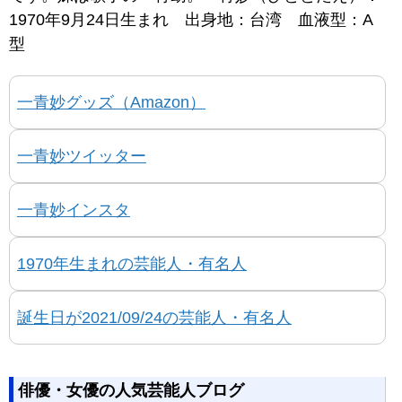
1970年9月24日生まれ 出身地：台湾 血液型：A
型
一青妙グッズ（Amazon）
一青妙ツイッター
一青妙インスタ
1970年生まれの芸能人・有名人
誕生日が2021/09/24の芸能人・有名人
俳優・女優の人気芸能人ブログ