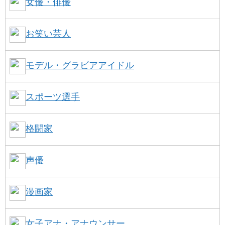
女優・俳優
お笑い芸人
モデル・グラビアアイドル
スポーツ選手
格闘家
声優
漫画家
女子アナ・アナウンサー