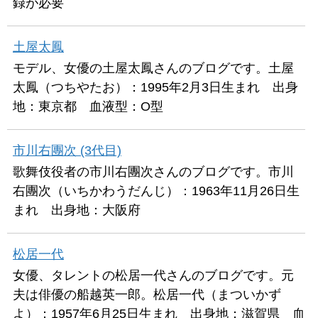
録が必要
土屋太鳳
モデル、女優の土屋太鳳さんのブログです。土屋
太鳳（つちやたお）：1995年2月3日生まれ 出身
地：東京都 血液型：O型
市川右團次 (3代目)
歌舞伎役者の市川右團次さんのブログです。市川
右團次（いちかわうだんじ）：1963年11月26日生
まれ 出身地：大阪府
松居一代
女優、タレントの松居一代さんのブログです。元
夫は俳優の船越英一郎。松居一代（まついかず
よ）：1957年6月25日生まれ 出身地：滋賀県 血