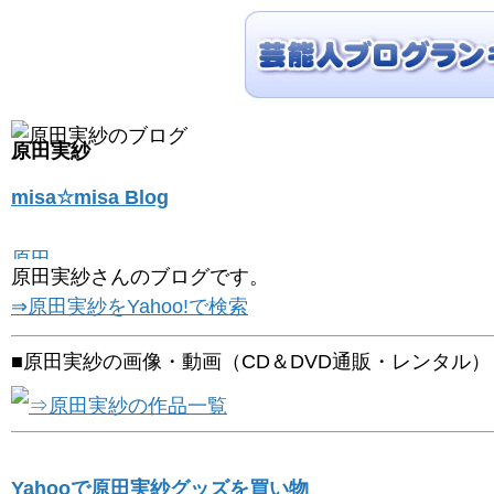
原田実紗
misa☆misa Blog
原田実紗さんのブログです。
⇒原田実紗をYahoo!で検索
■原田実紗の画像・動画（CD＆DVD通販・レンタル）
⇒原田実紗の作品一覧
Yahooで原田実紗グッズを買い物