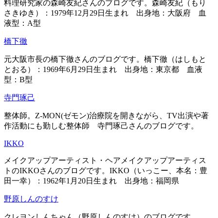
料理研究家の森崎友紀さんのブログです。森崎友紀（もり
さきゆき）：1979年12月29日生まれ 出身地：大阪府 血
液型：A型
橋下徹
元大阪市長の橋下徹さんのブログです。橋下徹（はしもと
とおる）：1969年6月29日生まれ 出身地：東京都 血液
型：B型
寺門琢己
整体師。Z-MON(ゼモン)治療院を開きながら、TV出演や著
作活動にも勤しむ整体師 寺門琢己さんのブログです。
IKKO
メイクアップアーティスト・ヘアメイクアップアーティス
トのIKKOさんのブログです。IKKO（いっこー、本名：豊
田一幸）：1962年1月20日生まれ 出身地：福岡県
野原しんのすけ
クレヨンしんちゃん（野原しんのすけ）のブログです。