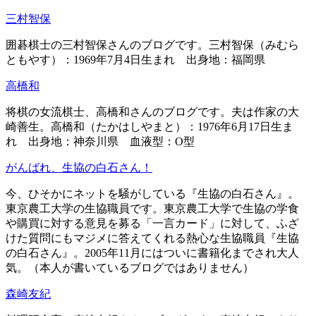
三村智保
囲碁棋士の三村智保さんのブログです。三村智保（みむら
ともやす）：1969年7月4日生まれ 出身地：福岡県
高橋和
将棋の女流棋士、高橋和さんのブログです。夫は作家の大
崎善生。高橋和（たかはしやまと）：1976年6月17日生ま
れ 出身地：神奈川県 血液型：O型
がんばれ、生協の白石さん！
今、ひそかにネットを騒がしている『生協の白石さん』。
東京農工大学の生協職員です。東京農工大学で生協の学食
や購買に対する意見を募る「一言カード」に対して、ふざ
けた質問にもマジメに答えてくれる熱心な生協職員『生協
の白石さん』。2005年11月にはついに書籍化までされ大人
気。（本人が書いているブログではありません）
森崎友紀