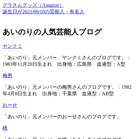
グラさんグッズ（Amazon）
誕生日が2021/09/10の芸能人・有名人
あいのりの人気芸能人ブログ
ヤンクミ
「あいのり」元メンバー、ヤンクミさんのブログです。：
1983年11月20日生まれ 出身地：広島県 血液型：A型
梅男
「あいのり」元メンバーの梅男さんのブログです。：1982
年4月8日生まれ 出身地：千葉県 血液型：AB型
おーせ
「あいのり」元メンバーのおーせさんのブログです。
桃