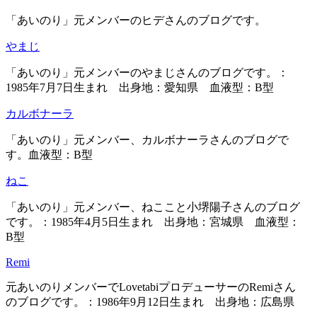
「あいのり」元メンバーのヒデさんのブログです。
やまじ
「あいのり」元メンバーのやまじさんのブログです。：
1985年7月7日生まれ 出身地：愛知県 血液型：B型
カルボナーラ
「あいのり」元メンバー、カルボナーラさんのブログで
す。血液型：B型
ねこ
「あいのり」元メンバー、ねここと小堺陽子さんのブログ
です。：1985年4月5日生まれ 出身地：宮城県 血液型：
B型
Remi
元あいのりメンバーでLovetabiプロデューサーのRemiさん
のブログです。：1986年9月12日生まれ 出身地：広島県