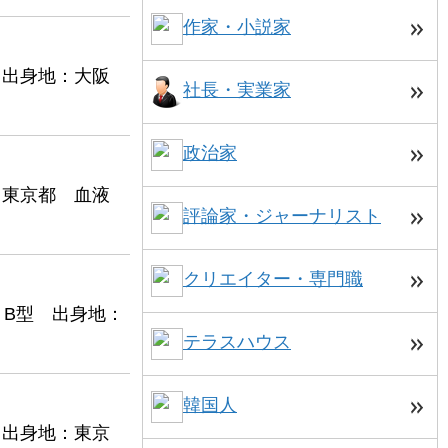
作家・小説家
 出身地：大阪
社長・実業家
政治家
：東京都 血液
評論家・ジャーナリスト
クリエイター・専門職
：B型 出身地：
テラスハウス
韓国人
 出身地：東京