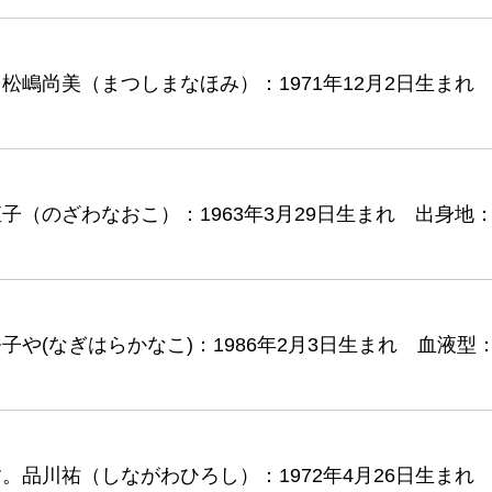
嶋尚美（まつしまなほみ）：1971年12月2日生まれ
（のざわなおこ）：1963年3月29日生まれ 出身地
や(なぎはらかなこ)：1986年2月3日生まれ 血液型
品川祐（しながわひろし）：1972年4月26日生まれ