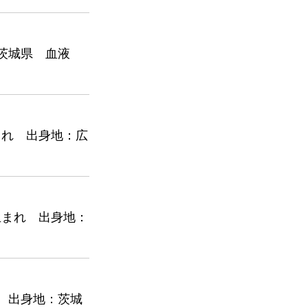
：茨城県 血液
まれ 出身地：広
生まれ 出身地：
れ 出身地：茨城