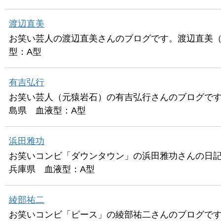
渡辺直美
お笑い芸人の渡辺直美さんのブログです。渡辺直美（わ
型：A型
有吉弘行
お笑い芸人（元猿岩石）の有吉弘行さんのブログです。
島県 血液型：A型
浜田雅功
お笑いコンビ「ダウンタウン」の浜田雅功さんの日記で
兵庫県 血液型：A型
綾部祐二
お笑いコンビ「ピース」の綾部祐二さんのブログです。