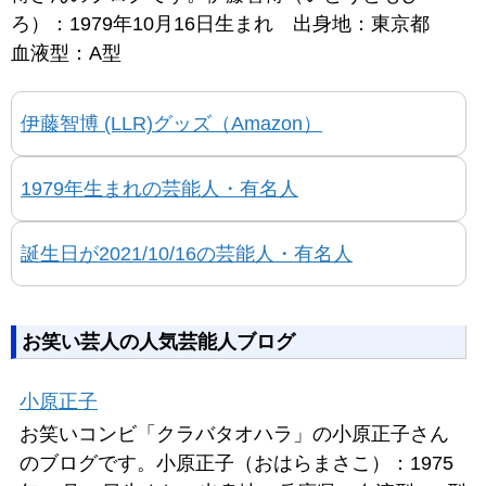
ろ）：1979年10月16日生まれ 出身地：東京都
血液型：A型
伊藤智博 (LLR)グッズ（Amazon）
1979年生まれの芸能人・有名人
誕生日が2021/10/16の芸能人・有名人
お笑い芸人の人気芸能人ブログ
小原正子
お笑いコンビ「クラバタオハラ」の小原正子さん
のブログです。小原正子（おはらまさこ）：1975