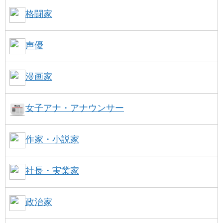
格闘家
声優
漫画家
女子アナ・アナウンサー
作家・小説家
社長・実業家
政治家