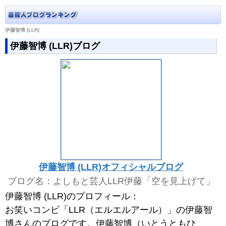
伊藤智博 (LLR)
伊藤智博 (LLR)ブログ
伊藤智博 (LLR)オフィシャルブログ
ブログ名：よしもと芸人LLR伊藤「空を見上げて」
伊藤智博 (LLR)のプロフィール：
お笑いコンビ「LLR（エルエルアール）」の伊藤智
博さんのブログです。伊藤智博（いとうともひ