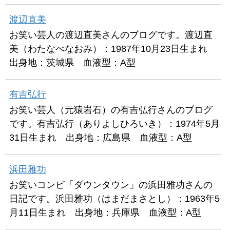
渡辺直美
お笑い芸人の渡辺直美さんのブログです。渡辺直
美（わたなべなおみ）：1987年10月23日生まれ
出身地：茨城県 血液型：A型
有吉弘行
お笑い芸人（元猿岩石）の有吉弘行さんのブログ
です。有吉弘行（ありよしひろいき）：1974年5月
31日生まれ 出身地：広島県 血液型：A型
浜田雅功
お笑いコンビ「ダウンタウン」の浜田雅功さんの
日記です。浜田雅功（はまだまさとし）：1963年5
月11日生まれ 出身地：兵庫県 血液型：A型