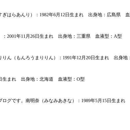
はらあんり）：1982年6月12日生まれ 出身地：広島県 
2001年11月26日生まれ 出身地：三重県 血液型：A型
ん（もんろうまりりん）：1991年12月20日生まれ 出身地
9日生まれ 出身地：北海道 血液型：O型
ログです。南明奈（みなみあきな）：1989年5月15日生まれ