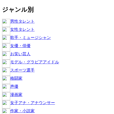
ジャンル別
男性タレント
女性タレント
歌手・ミュージシャン
女優・俳優
お笑い芸人
モデル・グラビアアイドル
スポーツ選手
格闘家
声優
漫画家
女子アナ・アナウンサー
作家・小説家