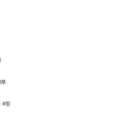
型
川県
：B型