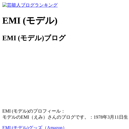
EMI (モデル)
EMI (モデル)ブログ
EMI (モデル)のプロフィール：
モデルのEMI（えみ）さんのブログです。：1978年3月11
EMI (モデル)グッズ（Amazon）