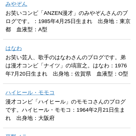
みやぞん
お笑いコンビ「ANZEN漫才」のみやぞんさんのブ
ログです。：1985年4月25日生まれ 出身地：東京
都 血液型：A型
はなわ
お笑い芸人、歌手のはなわさんのブログです。弟
は漫才コンビ「ナイツ」の塙宣之。はなわ：1976
年7月20日生まれ 出身地：佐賀県 血液型：O型
ハイヒール・モモコ
漫才コンビ「ハイヒール」のモモコさんのブログ
です。ハイヒール・モモコ：1964年2月21日生ま
れ 出身地：大阪府