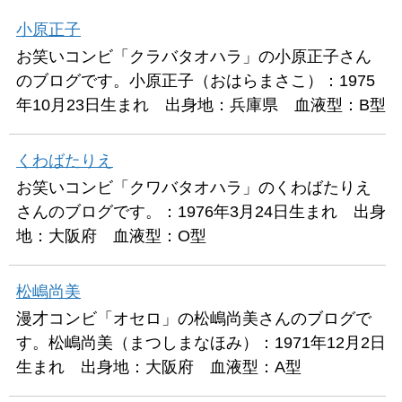
小原正子
お笑いコンビ「クラバタオハラ」の小原正子さん
のブログです。小原正子（おはらまさこ）：1975
年10月23日生まれ 出身地：兵庫県 血液型：B型
くわばたりえ
お笑いコンビ「クワバタオハラ」のくわばたりえ
さんのブログです。：1976年3月24日生まれ 出身
地：大阪府 血液型：O型
松嶋尚美
漫才コンビ「オセロ」の松嶋尚美さんのブログで
す。松嶋尚美（まつしまなほみ）：1971年12月2日
生まれ 出身地：大阪府 血液型：A型