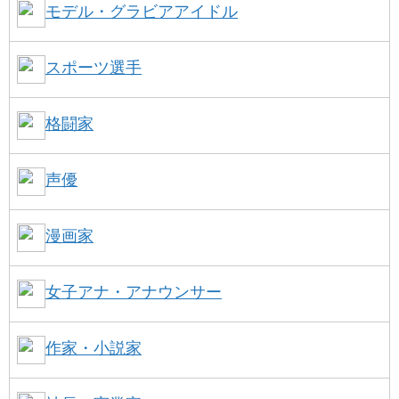
モデル・グラビアアイドル
スポーツ選手
格闘家
声優
漫画家
女子アナ・アナウンサー
作家・小説家