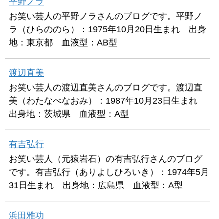
平野ノラ
お笑い芸人の平野ノラさんのブログです。平野ノ
ラ（ひらののら）：1975年10月20日生まれ 出身
地：東京都 血液型：AB型
渡辺直美
お笑い芸人の渡辺直美さんのブログです。渡辺直
美（わたなべなおみ）：1987年10月23日生まれ
出身地：茨城県 血液型：A型
有吉弘行
お笑い芸人（元猿岩石）の有吉弘行さんのブログ
です。有吉弘行（ありよしひろいき）：1974年5月
31日生まれ 出身地：広島県 血液型：A型
浜田雅功