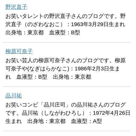
野沢直子
お笑いタレントの野沢直子さんのブログです。野
沢直子（のざわなおこ）：1963年3月29日生まれ
出身地：東京都 血液型：B型
柳原可奈子
お笑い芸人の柳原可奈子さんのブログです。柳原
可奈子や(なぎはらかなこ)：1986年2月3日生ま
れ 血液型：B型 出身地：東京都
品川祐
お笑いコンビ「品川庄司」の品川祐さんのブログ
です。品川祐（しながわひろし）：1972年4月26日
生まれ 出身地：東京都 血液型：A型