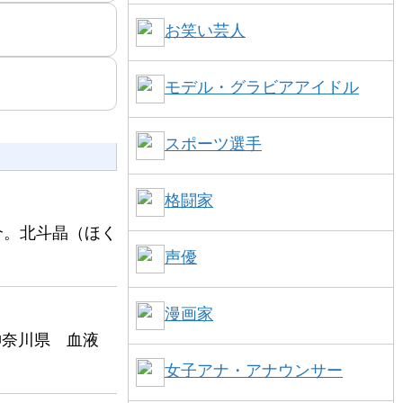
お笑い芸人
モデル・グラビアアイドル
スポーツ選手
格闘家
介。北斗晶（ほく
声優
漫画家
神奈川県 血液
女子アナ・アナウンサー