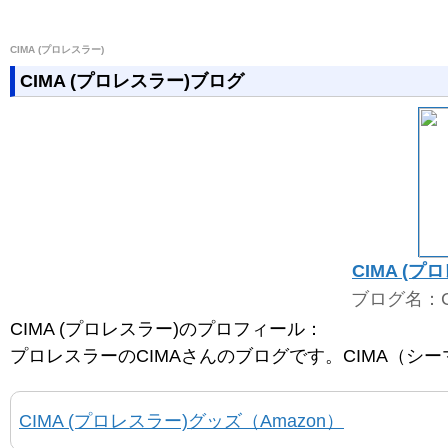
CIMA (プロレスラー)
CIMA (プロレスラー)ブログ
CIMA (
ブログ名：C
CIMA (プロレスラー)のプロフィール：
プロレスラーのCIMAさんのブログです。CIMA（シー
CIMA (プロレスラー)グッズ（Amazon）