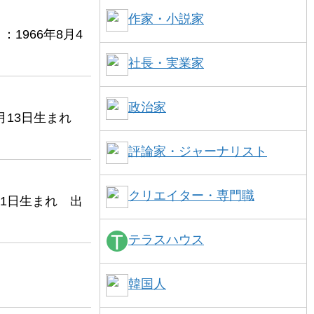
作家・小説家
966年8月4
社長・実業家
政治家
月13日生まれ
評論家・ジャーナリスト
クリエイター・専門職
1日生まれ 出
テラスハウス
韓国人