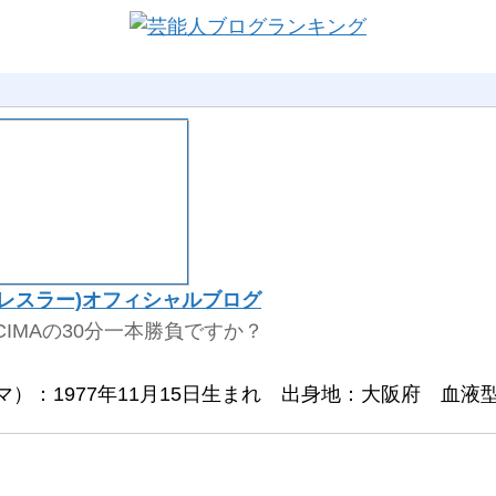
プロレスラー)オフィシャルブログ
IMAの30分一本勝負ですか？
マ）：1977年11月15日生まれ 出身地：大阪府 血液