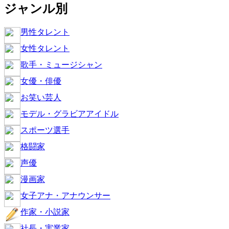
ジャンル別
男性タレント
女性タレント
歌手・ミュージシャン
女優・俳優
お笑い芸人
モデル・グラビアアイドル
スポーツ選手
格闘家
声優
漫画家
女子アナ・アナウンサー
作家・小説家
社長・実業家