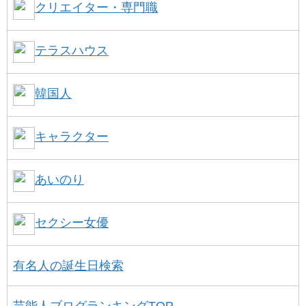
クリエイター・専門職
テラスハウス
韓国人
キャラクター
あいのり
セクシー女優
有名人の誕生日検索
芸能人ブログランキングTOP