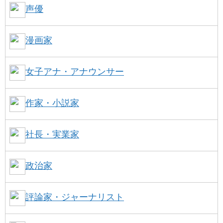
声優
漫画家
女子アナ・アナウンサー
作家・小説家
社長・実業家
政治家
評論家・ジャーナリスト