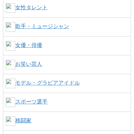
女性タレント
歌手・ミュージシャン
女優・俳優
お笑い芸人
モデル・グラビアアイドル
スポーツ選手
格闘家