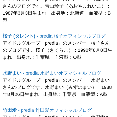
さんのブログです。青山玲子（あおやまれいこ）：
1987年3月3日生まれ 出身地：北海道 血液型：B
型
桜子 (タレント)
- predia 桜子オフィシャルブログ
アイドルグループ「predia」のメンバー、桜子さん
のブログです。桜子（さくらこ）：1990年8月8日生
まれ 出身地：千葉県 血液型：O型
水野まい
- predia 水野まいオフィシャルブログ
アイドルグループ「predia」のメンバー、水野まい
さんのブログです。水野まい（みずのまい）：1988
年8月26日生まれ 出身地：千葉県 血液型：A型
竹田愛
- predia 竹田愛オフィシャルブログ