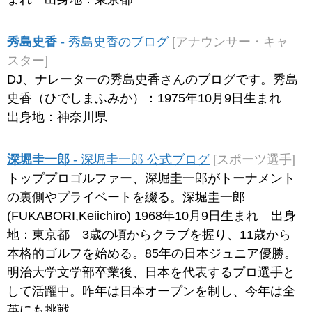
秀島史香
- 秀島史香のブログ
[アナウンサー・キャ
スター]
DJ、ナレーターの秀島史香さんのブログです。秀島
史香（ひでしまふみか）：1975年10月9日生まれ
出身地：神奈川県
深堀圭一郎
- 深堀圭一郎 公式ブログ
[スポーツ選手]
トッププロゴルファー、深堀圭一郎がトーナメント
の裏側やプライベートを綴る。深堀圭一郎
(FUKABORI,Keiichiro) 1968年10月9日生まれ 出身
地：東京都 3歳の頃からクラブを握り、11歳から
本格的ゴルフを始める。85年の日本ジュニア優勝。
明治大学文学部卒業後、日本を代表するプロ選手と
して活躍中。昨年は日本オープンを制し、今年は全
英にも挑戦。