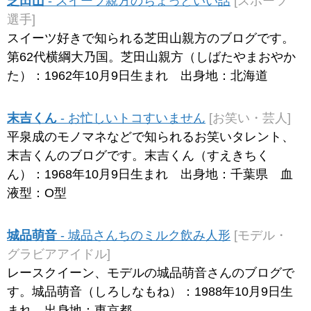
芝田山
- スイーツ親方のちょっといい話
[スポーツ
選手]
スイーツ好きで知られる芝田山親方のブログです。
第62代横綱大乃国。芝田山親方（しばたやまおやか
た）：1962年10月9日生まれ 出身地：北海道
末吉くん
- お忙しいトコすいません
[お笑い・芸人]
平泉成のモノマネなどで知られるお笑いタレント、
末吉くんのブログです。末吉くん（すえきちく
ん）：1968年10月9日生まれ 出身地：千葉県 血
液型：O型
城品萌音
- 城品さんちのミルク飲み人形
[モデル・
グラビアアイドル]
レースクイーン、モデルの城品萌音さんのブログで
す。城品萌音（しろしなもね）：1988年10月9日生
まれ 出身地：東京都