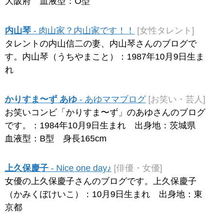
大阪府 血液型：O型
内山琴
- 肉山家？内山家です！！
[女性タレント]
タレントの内山信二の妻、内山琴さんのブログで
す。内山琴（うちやまこと）：1987年10月9日生ま
れ
かりすま〜ず あゆ
- あゆママブログ
[お笑い・芸人]
お笑いコンビ「かりすま〜ず」のあゆさんのブログ
です。：1984年10月9日生まれ 出身地：茨城県
血液型：B型 身長165cm
上久保慶子
- Nice one day♪
[俳優・女優]
女優の上久保慶子さんのブログです。上久保慶子
（かみくぼけいこ）：10月9日生まれ 出身地：東
京都