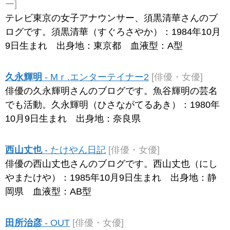
ー]
テレビ東京の女子アナウンサー、須黒清華さんのブ
ログです。須黒清華（すぐろさやか）：1984年10月
9日生まれ 出身地：東京都 血液型：A型
久永輝明
- Mｒ.エンターテイナー2
[俳優・女優]
俳優の久永輝明さんのブログです。魚谷輝明の芸名
でも活動。久永輝明（ひさながてるあき）：1980年
10月9日生まれ 出身地：奈良県
西山丈也
- たけやん日記
[俳優・女優]
俳優の西山丈也さんのブログです。西山丈也（にし
やまたけや）：1985年10月9日生まれ 出身地：静
岡県 血液型：AB型
田所治彦
- OUT
[俳優・女優]