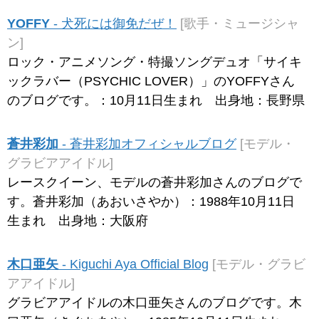
YOFFY
- 犬死には御免だぜ！
[歌手・ミュージシャ
ン]
ロック・アニメソング・特撮ソングデュオ「サイキ
ックラバー（PSYCHIC LOVER）」のYOFFYさん
のブログです。：10月11日生まれ 出身地：長野県
蒼井彩加
- 蒼井彩加オフィシャルブログ
[モデル・
グラビアアイドル]
レースクイーン、モデルの蒼井彩加さんのブログで
す。蒼井彩加（あおいさやか）：1988年10月11日
生まれ 出身地：大阪府
木口亜矢
- Kiguchi Aya Official Blog
[モデル・グラビ
アアイドル]
グラビアアイドルの木口亜矢さんのブログです。木