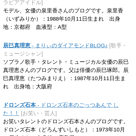
ラビアアイドル]
モデル、女優の泉里香さんのブログです。泉里香
（いずみりか）：1988年10月11日生まれ 出身
地：京都府 血液型：A型
辰巳真理恵
- まりぃのダイアモンドBLOG♪
[歌手・
ミュージシャン]
ソプラノ歌手・タレント・ミュージカル女優の辰巳
真理恵さんのブログです。父は俳優の辰巳琢郎。辰
巳真理恵（たつみまりえ）：1987年10月11日生ま
れ 出身地：大阪府
ドロンズ石本
- ドロンズ石本のごっつあんで し
た！！
[お笑い・芸人]
お笑いタレントのドロンズ石本さんのブログです。
ドロンズ石本（どろんずいしもと）：1973年10月