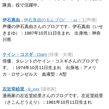
隊員」役で活躍中。
伊石真由
- 伊石真由のるんブロ(｀・ω・´)
[声優]
声優の伊石真由さんのブログです。伊石真由（いせ
きまゆ）：1987年10月11日生まれ 出身地：神奈
川県
ケイン・コスギ
- Diary
[俳優・女優]
俳優、タレントのケイン・コスギさんのブログで
す。：1974年10月11日生まれ 出身地：アメリ
カ・ロサンゼルス 血液型：A型
左近堂絵里
- tl_xxx
[漫画家]
漫画家の左近堂絵里さんのブログです。左近堂絵里
（さこんどうえり）：1981年10月11日生まれ