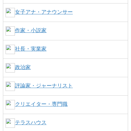
女子アナ・アナウンサー
作家・小説家
社長・実業家
政治家
評論家・ジャーナリスト
クリエイター・専門職
テラスハウス