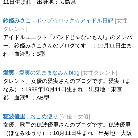
11日生まれ 出身地：広島県
鈴姫みさこ
- ポップ☆ロック☆アイドル日記
[女性
タレント]
アイドルユニット「バンドじゃないもん!」のメンバ
ー、鈴姫みさこさんのブログです。：10月11日生ま
れ 血液型：B型
愛実
- 愛実の気ままなみんblog
[女性タレント]
タレント、女優の愛実さんのブログです。愛実（ま
なみ）：1988年10月11日生まれ 出身地：東京
都 血液型：AB型
穂波優里
- おこめ便り
[俳優・女優]
女優、歌手の穂波優里さんのブログです。穂波優里
（ほなみゆうり）：10月11日生まれ 出身地：大阪