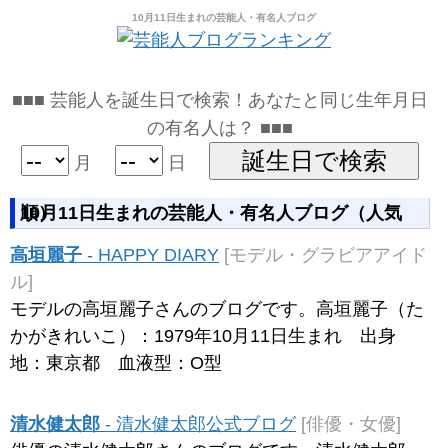
10月11日生まれの芸能人・有名人ブログ
■■■ 芸能人を誕生日で検索！あなたと同じ生年月日
の有名人は？ ■■■
月
日
10月11日生まれの芸能人・有名人ブログ（人気順）
高垣麗子
- HAPPY DIARY
[モデル・グラビアアイド
ル]
モデルの高垣麗子さんのブログです。高垣麗子（た
かがきれいこ）：1979年10月11日生まれ 出身
地：東京都 血液型：O型
清水健太郎
- 清水健太郎公式ブログ
[俳優・女優]